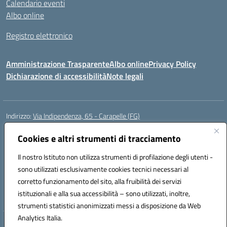
Calendario eventi
Albo online
Registro elettronico
Amministrazione Trasparente
Albo online
Privacy Policy
Dichiarazione di accessibilità
Note legali
Indirizzo:
Via Indipendenza, 65 - Carapelle (FG)
Centralino:
0885799740
Email:
fgic822001@istruzione.it
Posta elettronica certificata (PEC):
Cookies e altri strumenti di tracciamento
fgic822001@pec.istruzione.it
Codice fiscale: 90015720718
Il nostro Istituto non utilizza strumenti di profilazione degli utenti -
Codice meccanografico:
FGIC822001
sono utilizzati esclusivamente cookies tecnici necessari al
Codice Indice delle Pubbliche Amministrazioni (IPA): istsc_fgic822001
corretto funzionamento del sito, alla fruibilità dei servizi
Codice unico di fatturazione (CUF): UFSLF2
istituzionali e alla sua accessibilità – sono utilizzati, inoltre,
strumenti statistici anonimizzati messi a disposizione da Web
Analytics Italia.
Hosting & Powered by 3D Solution S.r.l.