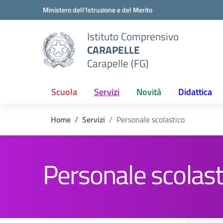
Vai ai contenuti
Vai al menu di navigazione
Vai al footer
Ministero dell'Istruzione e del Merito
Istituto Comprensivo
CARAPELLE
Carapelle (FG)
Scuola
Servizi
Novità
Didattica
Home
Servizi
Personale scolastico
Personale scolast