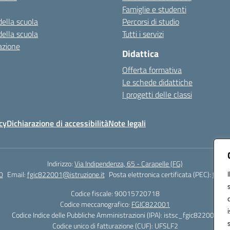
Famiglie e studenti
della scuola
Percorsi di studio
della scuola
Tutti i servizi
azione
Didattica
Offerta formativa
Le schede didattiche
I progetti delle classi
cy
Dichiarazione di accessibilità
Note legali
Indirizzo:
Via Indipendenza, 65 - Carapelle (FG)
0
Email:
fgic822001@istruzione.it
Posta elettronica certificata (PEC):
fgic8
Codice fiscale: 90015720718
Codice meccanografico:
FGIC822001
Codice Indice delle Pubbliche Amministrazioni (IPA): istsc_fgic822001
Codice unico di fatturazione (CUF): UFSLF2