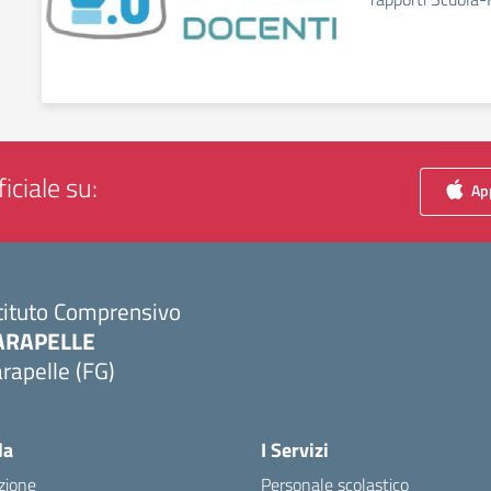
iciale su:
App
tituto Comprensivo
ARAPELLE
rapelle (FG)
Visita la pagina iniziale della scuola
la
I Servizi
zione
Personale scolastico