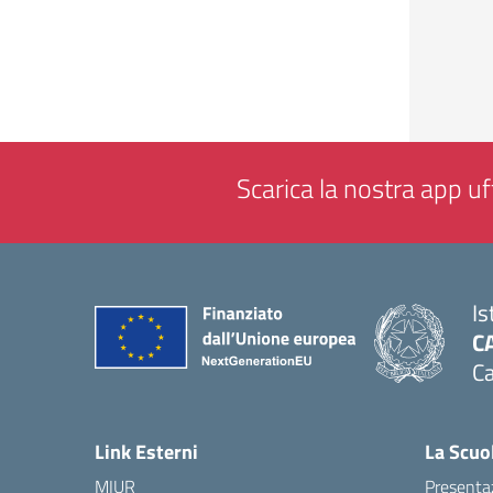
Scarica la nostra app uff
Is
C
Ca
— 
Link Esterni
La Scuo
MIUR
Presenta