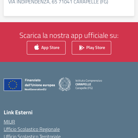
VIA INDIPENDENZA, 65 71041 CARAPELLE (FG)
Scarica la nostra app ufficiale su:
App Store
Play Store
Istituto Comprensivo
CARAPELLE
Carapelle (FG)
— Visita la pagina iniziale della scuola
Link Esterni
MIUR
Ufficio Scolastico Regionale
Ufficio Scolastico Territoriale