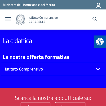
Vai ai contenuti
Vai al menu di navigazione
Vai al footer
Ministero dell'Istruzione e del Merito
Istituto Comprensivo
CARAPELLE
Apr
La didattica
La nostra offerta formativa
Istituto Comprensivo
Scarica la nostra app ufficiale su: