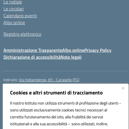
Le notizie
Le circolari
Calendario eventi
Albo online
Registro elettronico
Amministrazione Trasparente
Albo online
Privacy Policy
Dichiarazione di accessibilità
Note legali
Indirizzo:
Via Indipendenza, 65 - Carapelle (FG)
Centralino:
0885799740
Email:
fgic822001@istruzione.it
Posta elettronica certificata (PEC):
Cookies e altri strumenti di tracciamento
fgic822001@pec.istruzione.it
Codice fiscale: 90015720718
Il nostro Istituto non utilizza strumenti di profilazione degli utenti -
Codice meccanografico:
FGIC822001
sono utilizzati esclusivamente cookies tecnici necessari al
Codice Indice delle Pubbliche Amministrazioni (IPA): istsc_fgic822001
corretto funzionamento del sito, alla fruibilità dei servizi
Codice unico di fatturazione (CUF): UFSLF2
istituzionali e alla sua accessibilità – sono utilizzati, inoltre,