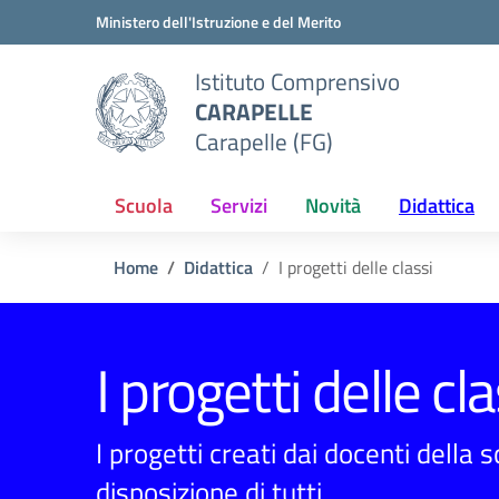
Vai ai contenuti
Vai al menu di navigazione
Vai al footer
Ministero dell'Istruzione e del Merito
Istituto Comprensivo
CARAPELLE
Carapelle (FG)
Scuola
Servizi
Novità
Didattica
Home
Didattica
I progetti delle classi
I progetti delle cla
I progetti creati dai docenti della 
disposizione di tutti.