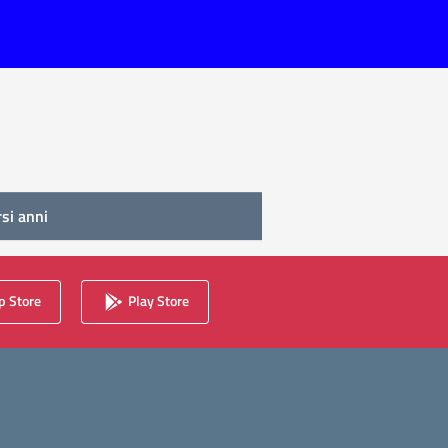
rsi anni
 Store
Play Store