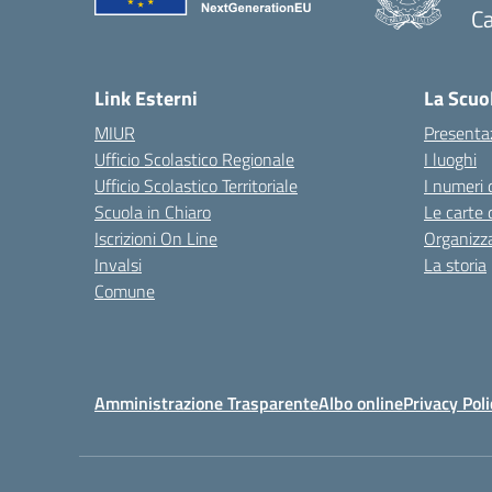
Ca
— 
Link Esterni
La Scuo
MIUR
Presenta
Ufficio Scolastico Regionale
I luoghi
Ufficio Scolastico Territoriale
I numeri 
Scuola in Chiaro
Le carte 
Iscrizioni On Line
Organizz
Invalsi
La storia
Comune
Amministrazione Trasparente
Albo online
Privacy Poli