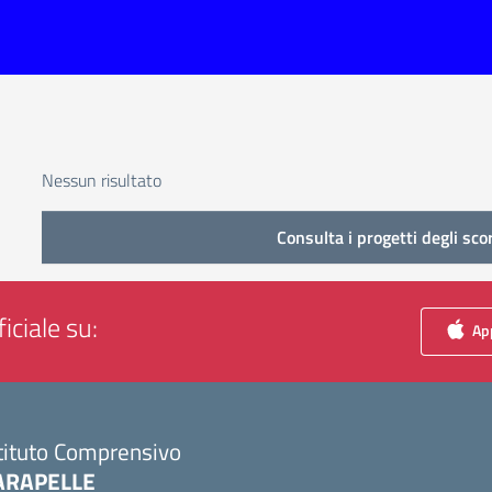
Nessun risultato
Consulta i progetti degli sco
iciale su:
App
tituto Comprensivo
ARAPELLE