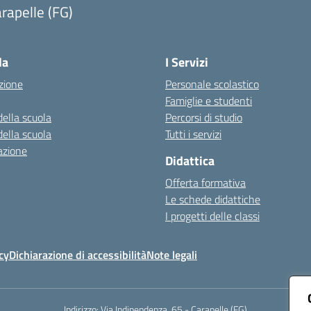
rapelle (FG)
Visita la pagina iniziale della scuola
la
I Servizi
zione
Personale scolastico
Famiglie e studenti
della scuola
Percorsi di studio
della scuola
Tutti i servizi
azione
Didattica
Offerta formativa
Le schede didattiche
I progetti delle classi
cy
Dichiarazione di accessibilità
Note legali
Indirizzo:
Via Indipendenza, 65 - Carapelle (FG)