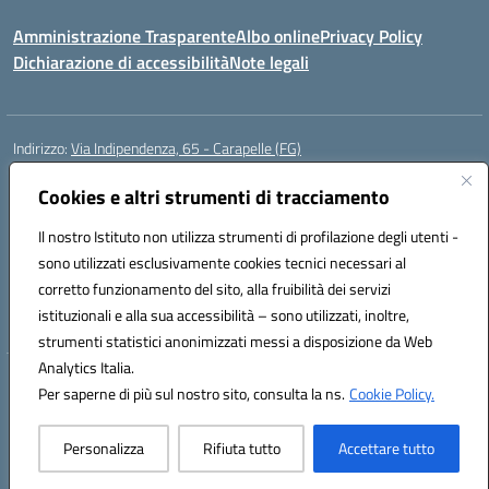
Amministrazione Trasparente
Albo online
Privacy Policy
Dichiarazione di accessibilità
Note legali
Indirizzo:
Via Indipendenza, 65 - Carapelle (FG)
Centralino:
0885799740
Email:
fgic822001@istruzione.it
Posta elettronica certificata (PEC):
Cookies e altri strumenti di tracciamento
fgic822001@pec.istruzione.it
Codice fiscale: 90015720718
Il nostro Istituto non utilizza strumenti di profilazione degli utenti -
Codice meccanografico:
FGIC822001
sono utilizzati esclusivamente cookies tecnici necessari al
Codice Indice delle Pubbliche Amministrazioni (IPA): istsc_fgic822001
corretto funzionamento del sito, alla fruibilità dei servizi
Codice unico di fatturazione (CUF): UFSLF2
istituzionali e alla sua accessibilità – sono utilizzati, inoltre,
strumenti statistici anonimizzati messi a disposizione da Web
Analytics Italia.
Hosting & Powered by 3D Solution S.r.l.
Per saperne di più sul nostro sito, consulta la ns.
Cookie Policy.
Concept & Design by Designers Italia
Personalizza
Rifiuta tutto
Accettare tutto