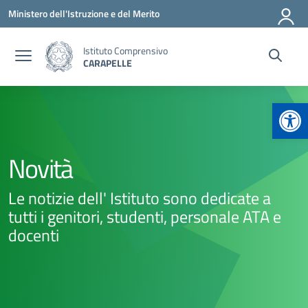
Vai ai contenuti
Vai al menu di navigazione
Vai al footer
Ministero dell'Istruzione e del Merito
Istituto Comprensivo
CARAPELLE
Apr
Novità
Le notizie dell' Istituto sono dedicate a
tutti i genitori, studenti, personale ATA e
docenti