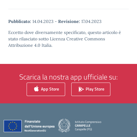
Pubblicato:
14.04.2023
-
Revisione:
17.04.2023
Eccetto dove diversamente specificato, questo articolo è
stato rilasciato sotto Licenza Creative Commons
Attribuzione 4.0 Italia.
Scarica la nostra app ufficiale su:
App Store
Play Store
Istituto Comprensivo
CARAPELLE
Carapelle (FG)
— Visita la pagina iniziale della scuola