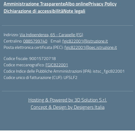
Amministrazione Trasparente
Albo online
Privacy Policy
Dichiarazione di accessibilità
Note legali
Indirizzo:
Via Indipendenza, 65 - Carapelle (FG)
Centralino:
0885799740
Email:
fgic822001@istruzione.it
Posta elettronica certificata (PEC):
fgic822001@pec.istruzione.it
Codice fiscale: 90015720718
Codice meccanografico:
FGIC822001
Codice Indice delle Pubbliche Amministrazioni (IPA): istsc_fgic822001
Codice unico di fatturazione (CUF): UFSLF2
Hosting & Powered by 3D Solution S.r.l.
Concept & Design by Designers Italia