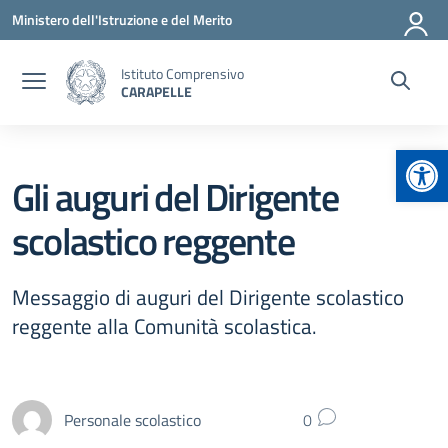
Vai ai contenuti
Vai al menu di navigazione
Vai al footer
Ministero dell'Istruzione e del Merito
Istituto Comprensivo
CARAPELLE
Apr
Gli auguri del Dirigente
scolastico reggente
Messaggio di auguri del Dirigente scolastico
reggente alla Comunità scolastica.
Personale scolastico
0