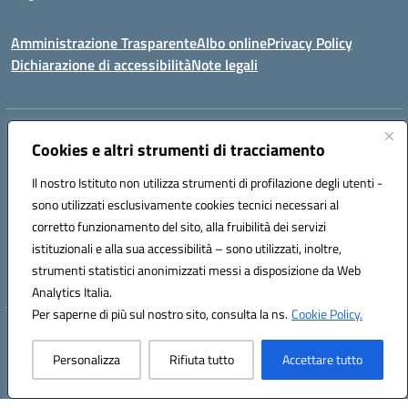
Amministrazione Trasparente
Albo online
Privacy Policy
Dichiarazione di accessibilità
Note legali
Indirizzo:
Via Indipendenza, 65 - Carapelle (FG)
Cookies e altri strumenti di tracciamento
Centralino:
0885799740
Email:
fgic822001@istruzione.it
Posta elettronica certificata (PEC):
fgic822001@pec.istruzione.it
Il nostro Istituto non utilizza strumenti di profilazione degli utenti -
sono utilizzati esclusivamente cookies tecnici necessari al
Codice fiscale: 90015720718
corretto funzionamento del sito, alla fruibilità dei servizi
Codice meccanografico:
FGIC822001
Codice Indice delle Pubbliche Amministrazioni (IPA): istsc_fgic822001
istituzionali e alla sua accessibilità – sono utilizzati, inoltre,
Codice unico di fatturazione (CUF): UFSLF2
strumenti statistici anonimizzati messi a disposizione da Web
Analytics Italia.
Per saperne di più sul nostro sito, consulta la ns.
Cookie Policy.
Hosting & Powered by 3D Solution S.r.l.
Concept & Design by Designers Italia
Personalizza
Rifiuta tutto
Accettare tutto