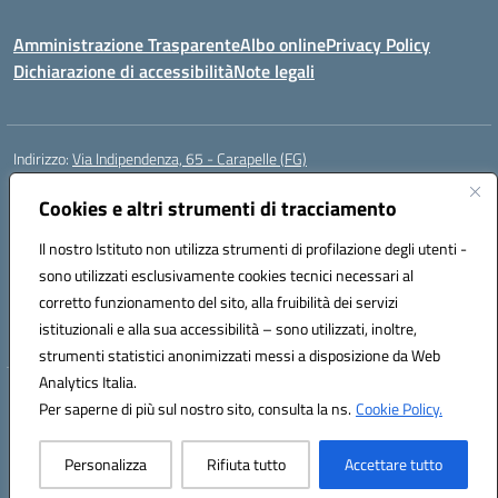
Amministrazione Trasparente
Albo online
Privacy Policy
Dichiarazione di accessibilità
Note legali
Indirizzo:
Via Indipendenza, 65 - Carapelle (FG)
Centralino:
0885799740
Email:
fgic822001@istruzione.it
Posta elettronica certificata (PEC):
Cookies e altri strumenti di tracciamento
fgic822001@pec.istruzione.it
Codice fiscale: 90015720718
Il nostro Istituto non utilizza strumenti di profilazione degli utenti -
Codice meccanografico:
FGIC822001
sono utilizzati esclusivamente cookies tecnici necessari al
Codice Indice delle Pubbliche Amministrazioni (IPA): istsc_fgic822001
corretto funzionamento del sito, alla fruibilità dei servizi
Codice unico di fatturazione (CUF): UFSLF2
istituzionali e alla sua accessibilità – sono utilizzati, inoltre,
strumenti statistici anonimizzati messi a disposizione da Web
Analytics Italia.
Hosting & Powered by 3D Solution S.r.l.
Per saperne di più sul nostro sito, consulta la ns.
Cookie Policy.
Concept & Design by Designers Italia
Personalizza
Rifiuta tutto
Accettare tutto