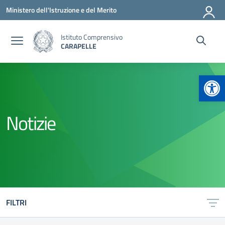
Vai ai contenuti
Vai al menu di navigazione
Vai al footer
Ministero dell'Istruzione e del Merito
Istituto Comprensivo
CARAPELLE
Apr
Notizie
FILTRI