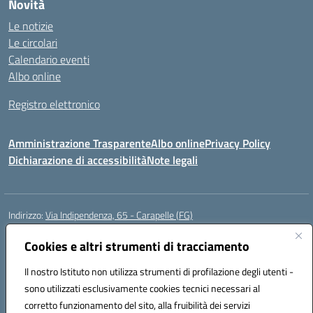
Novità
Le notizie
Le circolari
Calendario eventi
Albo online
Registro elettronico
Amministrazione Trasparente
Albo online
Privacy Policy
Dichiarazione di accessibilità
Note legali
Indirizzo:
Via Indipendenza, 65 - Carapelle (FG)
Centralino:
0885799740
Email:
fgic822001@istruzione.it
Posta elettronica certificata (PEC):
Cookies e altri strumenti di tracciamento
fgic822001@pec.istruzione.it
Codice fiscale: 90015720718
Il nostro Istituto non utilizza strumenti di profilazione degli utenti -
Codice meccanografico:
FGIC822001
sono utilizzati esclusivamente cookies tecnici necessari al
Codice Indice delle Pubbliche Amministrazioni (IPA): istsc_fgic822001
corretto funzionamento del sito, alla fruibilità dei servizi