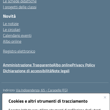
Le schede didattiche
I progetti delle classi
Novità
Le notizie
Le circolari
Calendario eventi
Albo online
Registro elettronico
Amministrazione Trasparente
Albo online
Privacy Policy
Dichiarazione di accessibilità
Note legali
Indirizzo:
Via Indipendenza, 65 - Carapelle (FG)
Centralino:
0885799740
Email:
fgic822001@istruzione.it
Posta elettronica certificata (PEC):
Cookies e altri strumenti di tracciamento
fgic822001@pec.istruzione.it
Codice fiscale: 90015720718
Il nostro Istituto non utilizza strumenti di profilazione degli utenti -