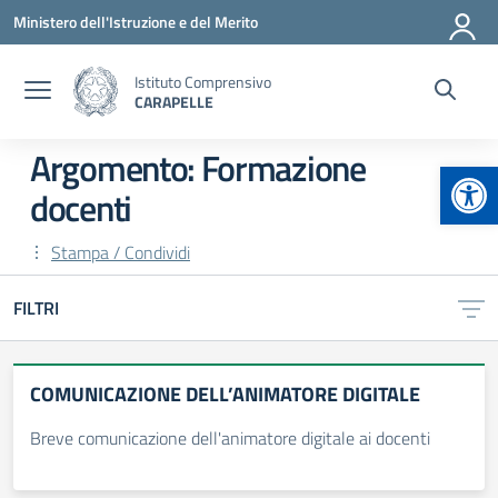
Vai ai contenuti
Vai al menu di navigazione
Vai al footer
Ministero dell'Istruzione e del Merito
Istituto Comprensivo
CARAPELLE
Argomento: Formazione
Apr
docenti
Stampa / Condividi
FILTRI
COMUNICAZIONE DELL’ANIMATORE DIGITALE
Breve comunicazione dell'animatore digitale ai docenti