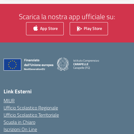
Scarica la nostra app ufficiale su:
App Store
Play Store
Istituto Comprensivo
CARAPELLE
Carapelle (FG)
— Visita la pagina iniziale della scuola
Link Esterni
MIUR
Ufficio Scolastico Regionale
Ufficio Scolastico Territoriale
Scuola in Chiaro
Iscrizioni On Line