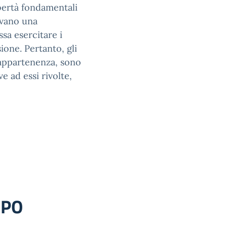
ibertà fondamentali
cevano una
sa esercitare i
sione. Pertanto, gli
i appartenenza, sono
e ad essi rivolte,
DPO