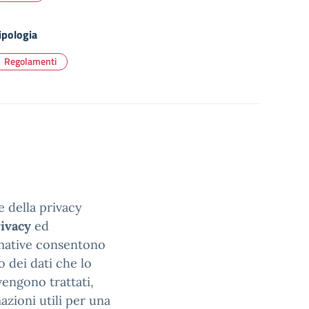
ipologia
Regolamenti
e della privacy
rivacy
ed
ormative consentono
o dei dati che lo
vengono trattati,
azioni utili per una