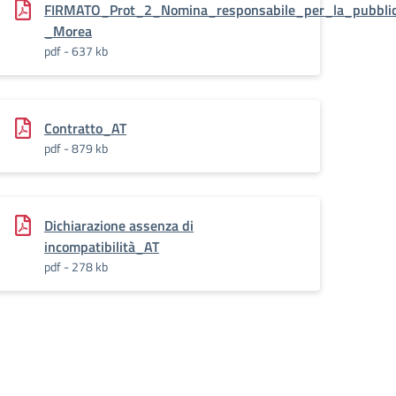
FIRMATO_Prot_2_Nomina_responsabile_per_la_pubblic
_Morea
pdf - 637 kb
denti.pdf
Contratto_AT
pdf - 879 kb
Dichiarazione assenza di
incompatibilità_AT
pdf - 278 kb