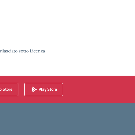
rilasciato sotto Licenza
 Store
Play Store