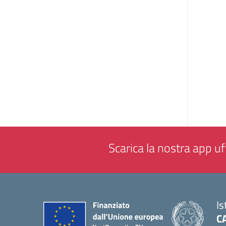
Scarica la nostra app uff
Is
C