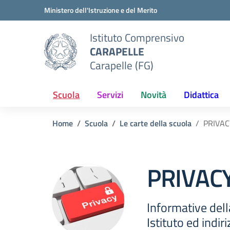
Vai ai contenuti
Vai al menu di navigazione
Vai al footer
Ministero dell'Istruzione e del Merito
Istituto Comprensivo
CARAPELLE
Carapelle (FG)
Scuola
Servizi
Novità
Didattica
Home
Scuola
Le carte della scuola
PRIVAC
PRIVAC
Informative dell
Istituto ed indiri