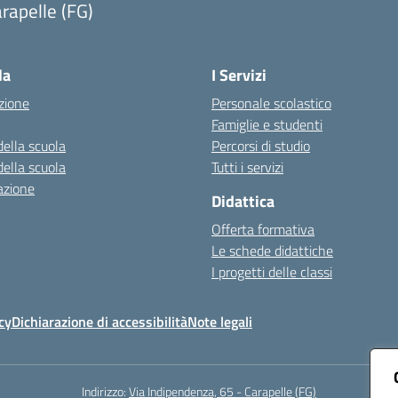
rapelle (FG)
Visita la pagina iniziale della scuola
la
I Servizi
zione
Personale scolastico
Famiglie e studenti
della scuola
Percorsi di studio
della scuola
Tutti i servizi
azione
Didattica
Offerta formativa
Le schede didattiche
I progetti delle classi
cy
Dichiarazione di accessibilità
Note legali
Indirizzo:
Via Indipendenza, 65 - Carapelle (FG)