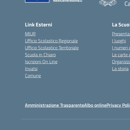
Ca
— 
Link Esterni
La Scuo
MIUR
Presenta
Ufficio Scolastico Regionale
I luoghi
Ufficio Scolastico Territoriale
I numeri 
Scuola in Chiaro
Le carte 
Iscrizioni On Line
Organizz
Invalsi
La storia
Comune
Amministrazione Trasparente
Albo online
Privacy Poli