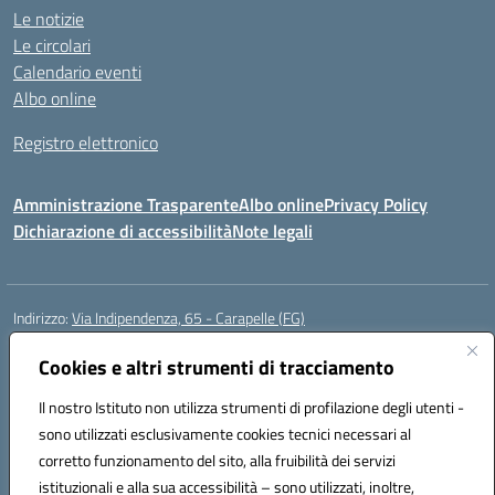
Le notizie
Le circolari
Calendario eventi
Albo online
Registro elettronico
Amministrazione Trasparente
Albo online
Privacy Policy
Dichiarazione di accessibilità
Note legali
Indirizzo:
Via Indipendenza, 65 - Carapelle (FG)
Centralino:
0885799740
Email:
fgic822001@istruzione.it
Posta elettronica certificata (PEC):
Cookies e altri strumenti di tracciamento
fgic822001@pec.istruzione.it
Codice fiscale: 90015720718
Il nostro Istituto non utilizza strumenti di profilazione degli utenti -
Codice meccanografico:
FGIC822001
sono utilizzati esclusivamente cookies tecnici necessari al
Codice Indice delle Pubbliche Amministrazioni (IPA): istsc_fgic822001
corretto funzionamento del sito, alla fruibilità dei servizi
Codice unico di fatturazione (CUF): UFSLF2
istituzionali e alla sua accessibilità – sono utilizzati, inoltre,