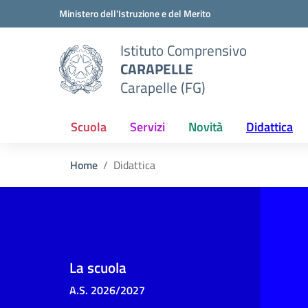
Vai ai contenuti
Vai al menu di navigazione
Vai al footer
Ministero dell'Istruzione e del Merito
Istituto Comprensivo
CARAPELLE
Carapelle (FG)
Scuola
Servizi
Novità
Didattica
Home
Didattica
La scuola
A.S. 2026/2027