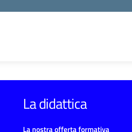
La didattica
La nostra offerta formativa