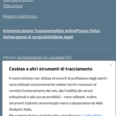
Albo online
Registro elettronico
Amministrazione Trasparente
Albo online
Privacy Policy
Dichiarazione di accessibilità
Note legali
Indirizzo:
Via Indipendenza, 65 - Carapelle (FG)
Centralino:
0885799740
Email:
fgic822001@istruzione.it
Posta elettronica certificata (PEC):
Cookies e altri strumenti di tracciamento
fgic822001@pec.istruzione.it
Codice fiscale: 90015720718
Il nostro Istituto non utilizza strumenti di profilazione degli utenti -
Codice meccanografico:
FGIC822001
sono utilizzati esclusivamente cookies tecnici necessari al
Codice Indice delle Pubbliche Amministrazioni (IPA): istsc_fgic822001
corretto funzionamento del sito, alla fruibilità dei servizi
Codice unico di fatturazione (CUF): UFSLF2
istituzionali e alla sua accessibilità – sono utilizzati, inoltre,
strumenti statistici anonimizzati messi a disposizione da Web
Analytics Italia.
Hosting & Powered by 3D Solution S.r.l.
Per saperne di più sul nostro sito, consulta la ns.
Cookie Policy.