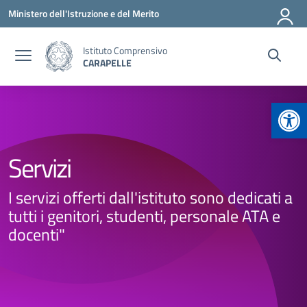
Vai ai contenuti
Vai al menu di navigazione
Vai al footer
Ministero dell'Istruzione e del Merito
Istituto Comprensivo
CARAPELLE
Apr
Servizi
I servizi offerti dall'istituto sono dedicati a
tutti i genitori, studenti, personale ATA e
docenti"