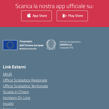
Scarica la nostra app ufficiale su:
App Store
Play Store
Istituto Comprensivo
CARAPELLE
Carapelle (FG)
— Visita la pagina iniziale della scuola
Link Esterni
MIUR
Ufficio Scolastico Regionale
Ufficio Scolastico Territoriale
Scuola in Chiaro
Iscrizioni On Line
Invalsi