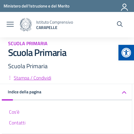
Vai ai contenuti
Vai al menu di navigazione
Vai al footer
Ministero dell'Istruzione e del Merito
Istituto Comprensivo
CARAPELLE
SCUOLA PRIMARIA
Apr
Scuola Primaria
Scuola Primaria
Stampa / Condividi
Indice della pagina
Cos'è
Contatti