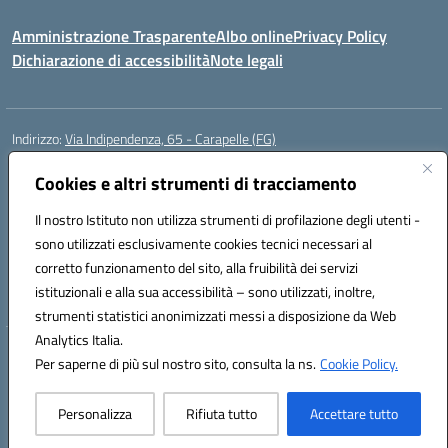
Amministrazione Trasparente
Albo online
Privacy Policy
Dichiarazione di accessibilità
Note legali
Indirizzo:
Via Indipendenza, 65 - Carapelle (FG)
Centralino:
0885799740
Email:
fgic822001@istruzione.it
Posta elettronica certificata (PEC):
Cookies e altri strumenti di tracciamento
fgic822001@pec.istruzione.it
Codice fiscale: 90015720718
Il nostro Istituto non utilizza strumenti di profilazione degli utenti -
Codice meccanografico:
FGIC822001
sono utilizzati esclusivamente cookies tecnici necessari al
Codice Indice delle Pubbliche Amministrazioni (IPA): istsc_fgic822001
corretto funzionamento del sito, alla fruibilità dei servizi
Codice unico di fatturazione (CUF): UFSLF2
istituzionali e alla sua accessibilità – sono utilizzati, inoltre,
strumenti statistici anonimizzati messi a disposizione da Web
Analytics Italia.
Hosting & Powered by 3D Solution S.r.l.
Per saperne di più sul nostro sito, consulta la ns.
Cookie Policy.
Concept & Design by Designers Italia
Personalizza
Rifiuta tutto
Accettare tutto