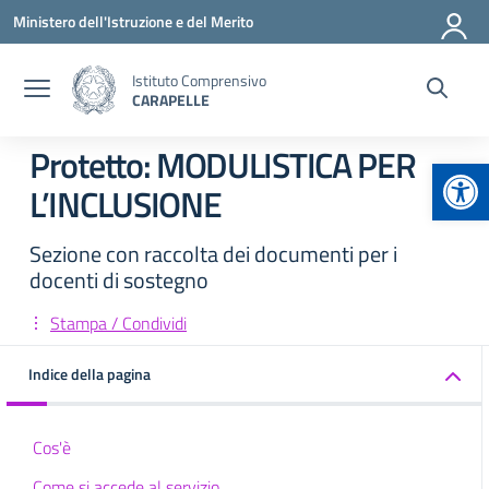
Vai ai contenuti
Vai al menu di navigazione
Vai al footer
Ministero dell'Istruzione e del Merito
Istituto Comprensivo
CARAPELLE
Protetto: MODULISTICA PER
Apr
L’INCLUSIONE
Sezione con raccolta dei documenti per i
docenti di sostegno
Stampa / Condividi
Indice della pagina
Cos'è
Come si accede al servizio