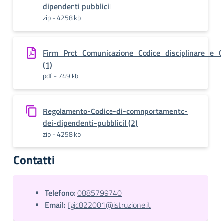
dipendenti pubbliciI
zip - 4258 kb
Firm_Prot_Comunicazione_Codice_disciplinare_e_
(1)
pdf - 749 kb
Regolamento-Codice-di-comnportamento-
dei-dipendenti-pubbliciI (2)
zip - 4258 kb
Contatti
Telefono:
0885799740
Email:
fgic822001@istruzione.it