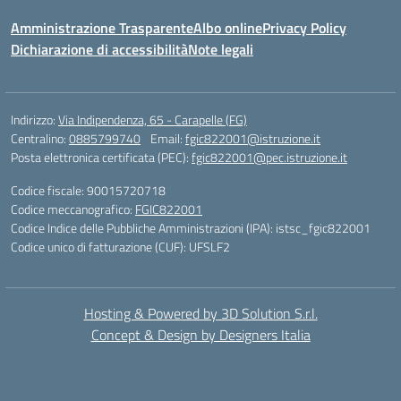
Amministrazione Trasparente
Albo online
Privacy Policy
Dichiarazione di accessibilità
Note legali
Indirizzo:
Via Indipendenza, 65 - Carapelle (FG)
Centralino:
0885799740
Email:
fgic822001@istruzione.it
Posta elettronica certificata (PEC):
fgic822001@pec.istruzione.it
Codice fiscale: 90015720718
Codice meccanografico:
FGIC822001
Codice Indice delle Pubbliche Amministrazioni (IPA): istsc_fgic822001
Codice unico di fatturazione (CUF): UFSLF2
Hosting & Powered by 3D Solution S.r.l.
Concept & Design by Designers Italia