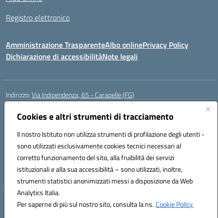
Registro elettronico
Amministrazione Trasparente
Albo online
Privacy Policy
Dichiarazione di accessibilità
Note legali
Indirizzo:
Via Indipendenza, 65 - Carapelle (FG)
Centralino:
0885799740
Email:
fgic822001@istruzione.it
Posta elettronica certificata (PEC):
Cookies e altri strumenti di tracciamento
fgic822001@pec.istruzione.it
Codice fiscale: 90015720718
Il nostro Istituto non utilizza strumenti di profilazione degli utenti -
Codice meccanografico:
FGIC822001
sono utilizzati esclusivamente cookies tecnici necessari al
Codice Indice delle Pubbliche Amministrazioni (IPA): istsc_fgic822001
corretto funzionamento del sito, alla fruibilità dei servizi
Codice unico di fatturazione (CUF): UFSLF2
istituzionali e alla sua accessibilità – sono utilizzati, inoltre,
strumenti statistici anonimizzati messi a disposizione da Web
Analytics Italia.
Hosting & Powered by 3D Solution S.r.l.
Per saperne di più sul nostro sito, consulta la ns.
Cookie Policy.
Concept & Design by Designers Italia