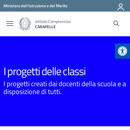
Vai ai contenuti
Vai al menu di navigazione
Vai al footer
Ministero dell'Istruzione e del Merito
Istituto Comprensivo
CARAPELLE
Apr
I progetti delle classi
I progetti creati dai docenti della scuola e a
disposizione di tutti.