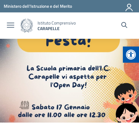
Vai ai contenuti
Vai al menu di navigazione
Vai al footer
Ministero dell'Istruzione e del Merito
Istituto Comprensivo
CARAPELLE
Apr