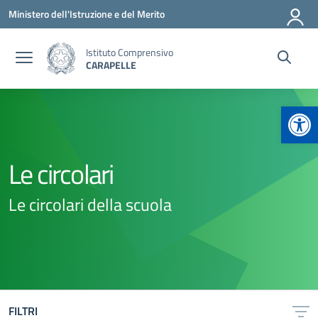
Vai ai contenuti
Vai al menu di navigazione
Vai al footer
Ministero dell'Istruzione e del Merito
Istituto Comprensivo
CARAPELLE
Apr
Le circolari
Le circolari della scuola
FILTRI