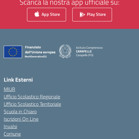
Scarica la nostra app ufficiale su:
App Store
Play Store
Istituto Comprensivo
CARAPELLE
Carapelle (FG)
— Visita la pagina iniziale della scuola
Link Esterni
MIUR
Ufficio Scolastico Regionale
Ufficio Scolastico Territoriale
Scuola in Chiaro
Iscrizioni On Line
Invalsi
Comune