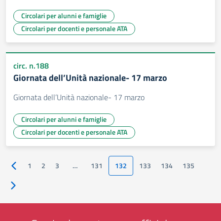
Circolari per alunni e famiglie
Circolari per docenti e personale ATA
circ. n.188
Giornata dell’Unità nazionale- 17 marzo
Giornata dell’Unità nazionale- 17 marzo
Circolari per alunni e famiglie
Circolari per docenti e personale ATA
1
2
3
…
131
132
133
134
135
Pagina precedente
Pagina successiva