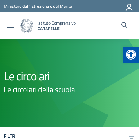
Vai ai contenuti
Vai al menu di navigazione
Vai al footer
Ministero dell'Istruzione e del Merito
Istituto Comprensivo
CARAPELLE
Apr
Le circolari
Le circolari della scuola
FILTRI