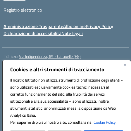
Registro elettronico
Amministrazione Trasparente
Albo online
Privacy Policy
Dichiarazione di accessibilità
Note legali
Indirizzo:
Via Indipendenza, 65 - Carapelle (FG)
Centralino:
0885799740
Email:
fgic822001@istruzione.it
Posta elettronica certificata (PEC):
Cookies e altri strumenti di tracciamento
fgic822001@pec.istruzione.it
Codice fiscale: 90015720718
Il nostro Istituto non utilizza strumenti di profilazione degli utenti -
Codice meccanografico:
FGIC822001
sono utilizzati esclusivamente cookies tecnici necessari al
Codice Indice delle Pubbliche Amministrazioni (IPA): istsc_fgic822001
corretto funzionamento del sito, alla fruibilità dei servizi
Codice unico di fatturazione (CUF): UFSLF2
istituzionali e alla sua accessibilità – sono utilizzati, inoltre,
strumenti statistici anonimizzati messi a disposizione da Web
Analytics Italia.
Hosting & Powered by 3D Solution S.r.l.
Per saperne di più sul nostro sito, consulta la ns.
Cookie Policy.
Concept & Design by Designers Italia