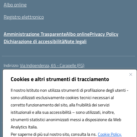
Albo online
Registro elettronico
Amministrazione Trasparente
Albo online
Privacy Policy
Dichiarazione di accessibilità
Note legali
Indirizzo:
Via Indipendenza, 65 - Carapelle (FG)
Centralino:
0885799740
Email:
fgic822001@istruzione.it
Posta elettronica certificata (PEC):
Cookies e altri strumenti di tracciamento
fgic822001@pec.istruzione.it
Codice fiscale: 90015720718
Il nostro Istituto non utilizza strumenti di profilazione degli utenti -
Codice meccanografico:
FGIC822001
sono utilizzati esclusivamente cookies tecnici necessari al
Codice Indice delle Pubbliche Amministrazioni (IPA): istsc_fgic822001
corretto funzionamento del sito, alla fruibilità dei servizi
Codice unico di fatturazione (CUF): UFSLF2
istituzionali e alla sua accessibilità – sono utilizzati, inoltre,
strumenti statistici anonimizzati messi a disposizione da Web
Analytics Italia.
Hosting & Powered by 3D Solution S.r.l.
Per saperne di più sul nostro sito, consulta la ns.
Cookie Policy.