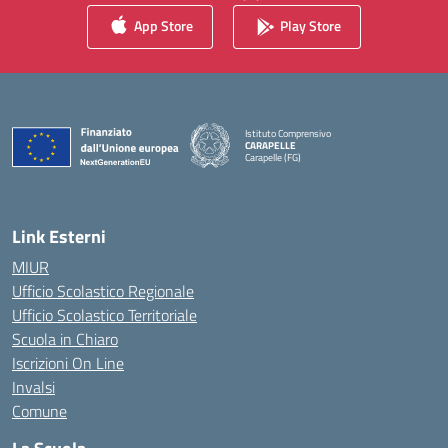
App Store
Play Store
Istituto Comprensivo
CARAPELLE
Carapelle (FG)
— Visita la pagina iniziale della scuola
Link Esterni
MIUR
Ufficio Scolastico Regionale
Ufficio Scolastico Territoriale
Scuola in Chiaro
Iscrizioni On Line
Invalsi
Comune