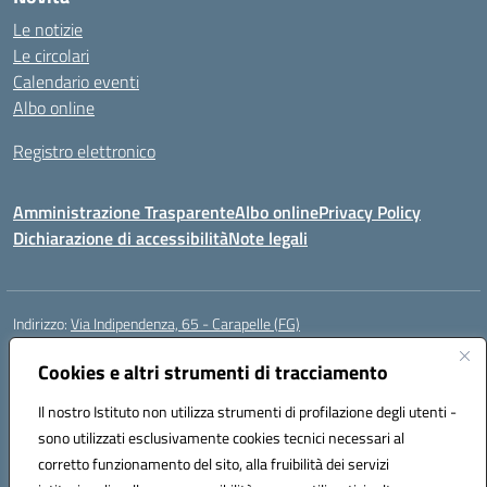
Le notizie
Le circolari
Calendario eventi
Albo online
Registro elettronico
Amministrazione Trasparente
Albo online
Privacy Policy
Dichiarazione di accessibilità
Note legali
Indirizzo:
Via Indipendenza, 65 - Carapelle (FG)
Centralino:
0885799740
Email:
fgic822001@istruzione.it
Posta elettronica certificata (PEC):
Cookies e altri strumenti di tracciamento
fgic822001@pec.istruzione.it
Codice fiscale: 90015720718
Il nostro Istituto non utilizza strumenti di profilazione degli utenti -
Codice meccanografico:
FGIC822001
sono utilizzati esclusivamente cookies tecnici necessari al
Codice Indice delle Pubbliche Amministrazioni (IPA): istsc_fgic822001
corretto funzionamento del sito, alla fruibilità dei servizi
Codice unico di fatturazione (CUF): UFSLF2