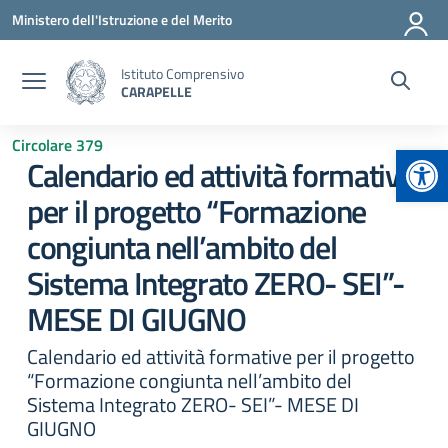
Vai ai contenuti
Vai al menu di navigazione
Vai al footer
Ministero dell'Istruzione e del Merito
Istituto Comprensivo
CARAPELLE
Circolare 379
Apr
Calendario ed attività formative
per il progetto “Formazione
congiunta nell’ambito del
Sistema Integrato ZERO- SEI”-
MESE DI GIUGNO
Calendario ed attività formative per il progetto
“Formazione congiunta nell’ambito del
Sistema Integrato ZERO- SEI”- MESE DI
GIUGNO