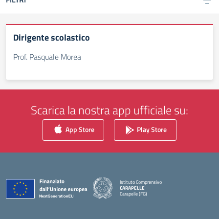
Dirigente scolastico
Prof. Pasquale Morea
Scarica la nostra app ufficiale su:
App Store
Play Store
Istituto Comprensivo
CARAPELLE
Carapelle (FG)
— Visita la pagina iniziale della scuola