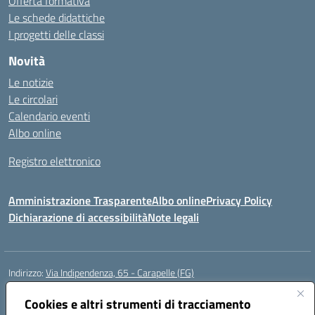
Offerta formativa
Le schede didattiche
I progetti delle classi
Novità
Le notizie
Le circolari
Calendario eventi
Albo online
Registro elettronico
Amministrazione Trasparente
Albo online
Privacy Policy
Dichiarazione di accessibilità
Note legali
Indirizzo:
Via Indipendenza, 65 - Carapelle (FG)
Centralino:
0885799740
Email:
fgic822001@istruzione.it
Posta elettronica certificata (PEC):
Cookies e altri strumenti di tracciamento
fgic822001@pec.istruzione.it