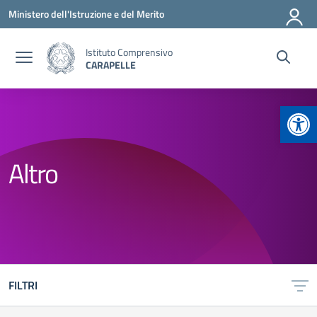
Vai ai contenuti
Vai al menu di navigazione
Vai al footer
Ministero dell'Istruzione e del Merito
Istituto Comprensivo
CARAPELLE
Apr
Altro
FILTRI