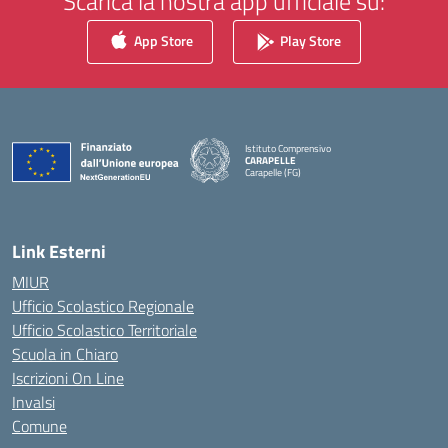
Scarica la nostra app ufficiale su:
App Store
Play Store
Istituto Comprensivo
CARAPELLE
Carapelle (FG)
— Visita la pagina iniziale della scuola
Link Esterni
MIUR
Ufficio Scolastico Regionale
Ufficio Scolastico Territoriale
Scuola in Chiaro
Iscrizioni On Line
Invalsi
Comune