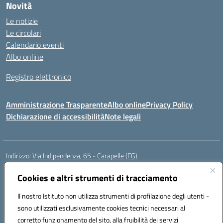
Novità
Le notizie
Le circolari
Calendario eventi
Albo online
Registro elettronico
Amministrazione Trasparente
Albo online
Privacy Policy
Dichiarazione di accessibilità
Note legali
Indirizzo:
Via Indipendenza, 65 - Carapelle (FG)
Centralino:
0885799740
Email:
fgic822001@istruzione.it
Posta elettronica certificata (PEC):
Cookies e altri strumenti di tracciamento
fgic822001@pec.istruzione.it
Codice fiscale: 90015720718
Il nostro Istituto non utilizza strumenti di profilazione degli utenti -
Codice meccanografico:
FGIC822001
sono utilizzati esclusivamente cookies tecnici necessari al
Codice Indice delle Pubbliche Amministrazioni (IPA): istsc_fgic822001
corretto funzionamento del sito, alla fruibilità dei servizi