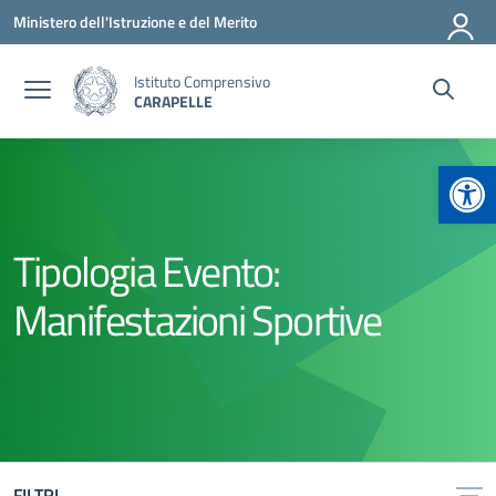
Vai ai contenuti
Vai al menu di navigazione
Vai al footer
Ministero dell'Istruzione e del Merito
Istituto Comprensivo
CARAPELLE
Apr
Tipologia Evento:
Manifestazioni Sportive
FILTRI