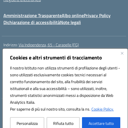
Amministrazione Trasparente
Albo online
Privacy Policy
Dichiarazione di accessibilità
Note legali
Indirizzo:
Via Indipendenza, 65 - Carapelle (FG)
Centralino:
0885799740
Email:
fgic822001@istruzione.it
Posta elettronica certificata (PEC):
Cookies e altri strumenti di tracciamento
fgic822001@pec.istruzione.it
Codice fiscale: 90015720718
Il nostro Istituto non utilizza strumenti di profilazione degli utenti -
Codice meccanografico:
FGIC822001
sono utilizzati esclusivamente cookies tecnici necessari al
Codice Indice delle Pubbliche Amministrazioni (IPA): istsc_fgic822001
corretto funzionamento del sito, alla fruibilità dei servizi
Codice unico di fatturazione (CUF): UFSLF2
istituzionali e alla sua accessibilità – sono utilizzati, inoltre,
strumenti statistici anonimizzati messi a disposizione da Web
Analytics Italia.
Hosting & Powered by 3D Solution S.r.l.
Per saperne di più sul nostro sito, consulta la ns.
Cookie Policy.
Concept & Design by Designers Italia
Personalizza
Rifiuta tutto
Accettare tutto