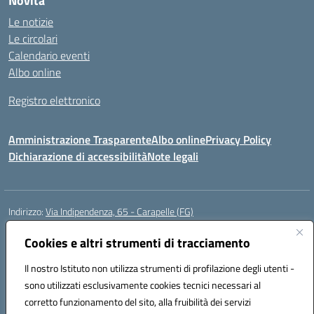
Novità
Le notizie
Le circolari
Calendario eventi
Albo online
Registro elettronico
Amministrazione Trasparente
Albo online
Privacy Policy
Dichiarazione di accessibilità
Note legali
Indirizzo:
Via Indipendenza, 65 - Carapelle (FG)
Centralino:
0885799740
Email:
fgic822001@istruzione.it
Posta elettronica certificata (PEC):
Cookies e altri strumenti di tracciamento
fgic822001@pec.istruzione.it
Codice fiscale: 90015720718
Il nostro Istituto non utilizza strumenti di profilazione degli utenti -
Codice meccanografico:
FGIC822001
sono utilizzati esclusivamente cookies tecnici necessari al
Codice Indice delle Pubbliche Amministrazioni (IPA): istsc_fgic822001
corretto funzionamento del sito, alla fruibilità dei servizi
Codice unico di fatturazione (CUF): UFSLF2