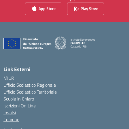
App Store
Play Store
Istituto Comprensivo
CARAPELLE
Carapelle (FG)
— Visita la pagina iniziale della scuola
Link Esterni
MIUR
Ufficio Scolastico Regionale
Ufficio Scolastico Territoriale
Scuola in Chiaro
Iscrizioni On Line
Invalsi
Comune