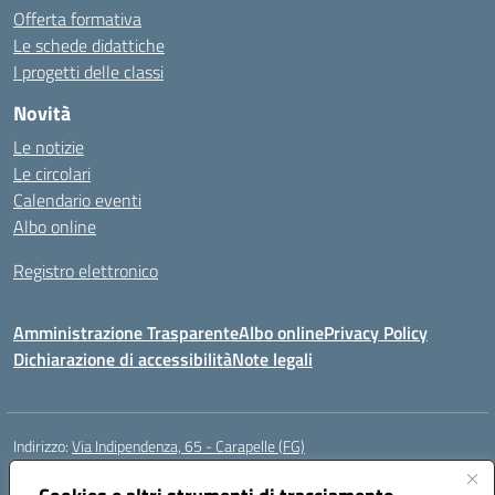
Offerta formativa
Le schede didattiche
I progetti delle classi
Novità
Le notizie
Le circolari
Calendario eventi
Albo online
Registro elettronico
Amministrazione Trasparente
Albo online
Privacy Policy
Dichiarazione di accessibilità
Note legali
Indirizzo:
Via Indipendenza, 65 - Carapelle (FG)
Centralino:
0885799740
Email:
fgic822001@istruzione.it
Posta elettronica certificata (PEC):
fgic822001@pec.istruzione.it