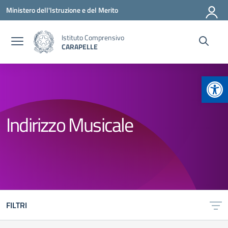
Vai ai contenuti
Vai al menu di navigazione
Vai al footer
Ministero dell'Istruzione e del Merito
Istituto Comprensivo
CARAPELLE
Apr
Indirizzo Musicale
FILTRI