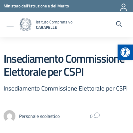
Vai ai contenuti
Vai al menu di navigazione
Vai al footer
Ministero dell'Istruzione e del Merito
Istituto Comprensivo
CARAPELLE
Apr
Insediamento Commissione
Elettorale per CSPI
Insediamento Commissione Elettorale per CSPI
Personale scolastico
0