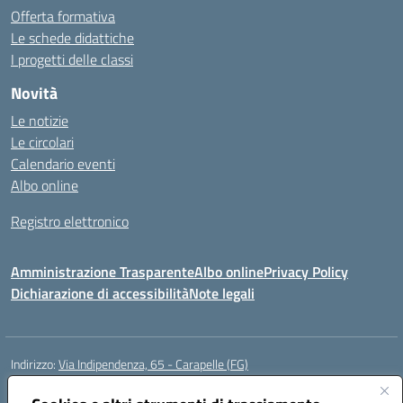
Offerta formativa
Le schede didattiche
I progetti delle classi
Novità
Le notizie
Le circolari
Calendario eventi
Albo online
Registro elettronico
Amministrazione Trasparente
Albo online
Privacy Policy
Dichiarazione di accessibilità
Note legali
Indirizzo:
Via Indipendenza, 65 - Carapelle (FG)
Centralino:
0885799740
Email:
fgic822001@istruzione.it
Posta elettronica certificata (PEC):
fgic822001@pec.istruzione.it