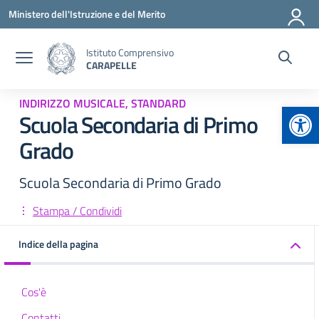
Vai ai contenuti
Vai al menu di navigazione
Vai al footer
Ministero dell'Istruzione e del Merito
Istituto Comprensivo
CARAPELLE
INDIRIZZO MUSICALE, STANDARD
Apr
Scuola Secondaria di Primo
Grado
Scuola Secondaria di Primo Grado
Stampa / Condividi
Indice della pagina
Cos'è
Contatti