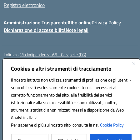
Registro elettronico
Amministrazione Trasparente
Albo online
Privacy Policy
Dichiarazione di accessibilità
Note legali
Indirizzo:
Via Indipendenza, 65 - Carapelle (FG)
Centralino:
0885799740
Email:
fgic822001@istruzione.it
Posta elettronica certificata (PEC):
Cookies e altri strumenti di tracciamento
fgic822001@pec.istruzione.it
Codice fiscale: 90015720718
Il nostro Istituto non utilizza strumenti di profilazione degli utenti -
Codice meccanografico:
FGIC822001
sono utilizzati esclusivamente cookies tecnici necessari al
Codice Indice delle Pubbliche Amministrazioni (IPA): istsc_fgic822001
corretto funzionamento del sito, alla fruibilità dei servizi
Codice unico di fatturazione (CUF): UFSLF2
istituzionali e alla sua accessibilità – sono utilizzati, inoltre,
strumenti statistici anonimizzati messi a disposizione da Web
Analytics Italia.
Hosting & Powered by 3D Solution S.r.l.
Per saperne di più sul nostro sito, consulta la ns.
Cookie Policy.
Concept & Design by Designers Italia