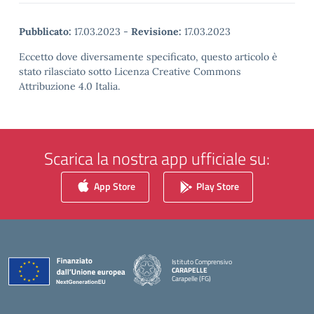
Pubblicato:
17.03.2023
-
Revisione:
17.03.2023
Eccetto dove diversamente specificato, questo articolo è
stato rilasciato sotto Licenza Creative Commons
Attribuzione 4.0 Italia.
Scarica la nostra app ufficiale su:
App Store
Play Store
Istituto Comprensivo
CARAPELLE
Carapelle (FG)
— Visita la pagina iniziale della scuola