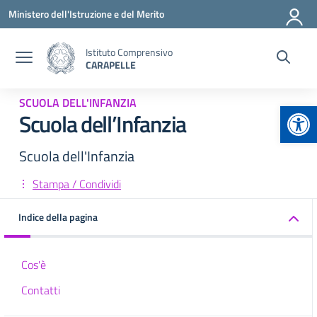
Vai ai contenuti
Vai al menu di navigazione
Vai al footer
Ministero dell'Istruzione e del Merito
Istituto Comprensivo
CARAPELLE
SCUOLA DELL'INFANZIA
Apr
Scuola dell’Infanzia
Scuola dell'Infanzia
Stampa / Condividi
Indice della pagina
Cos'è
Contatti