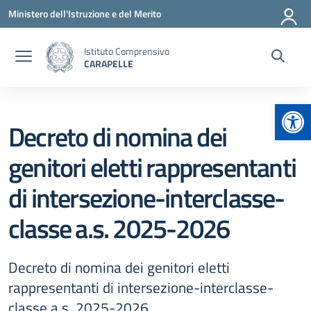
Vai ai contenuti
Vai al menu di navigazione
Vai al footer
Ministero dell'Istruzione e del Merito
Istituto Comprensivo
CARAPELLE
Apr
Decreto di nomina dei
genitori eletti rappresentanti
di intersezione-interclasse-
classe a.s. 2025-2026
Decreto di nomina dei genitori eletti
rappresentanti di intersezione-interclasse-
classe a.s. 2025-2026