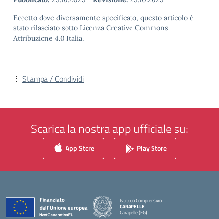
Pubblicato:
23.10.2025
-
Revisione:
23.10.2025
Eccetto dove diversamente specificato, questo articolo è
stato rilasciato sotto Licenza Creative Commons
Attribuzione 4.0 Italia.
Stampa / Condividi
Scarica la nostra app ufficiale su:
App Store
Play Store
Istituto Comprensivo
CARAPELLE
Carapelle (FG)
— Visita la pagina iniziale della scuola