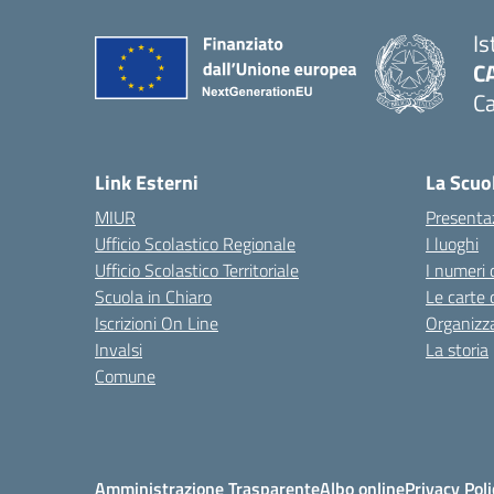
Is
C
Ca
— 
Link Esterni
La Scuo
MIUR
Presenta
Ufficio Scolastico Regionale
I luoghi
Ufficio Scolastico Territoriale
I numeri 
Scuola in Chiaro
Le carte 
Iscrizioni On Line
Organizz
Invalsi
La storia
Comune
Amministrazione Trasparente
Albo online
Privacy Poli