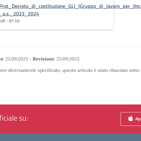
Prot_Decreto_di_costituzione_GLI_(Gruppo_di_lavoro_per_lInc
_a.s._2023_2024
pdf - 81 kb
o:
23.09.2023
-
Revisione:
23.09.2023
ove diversamente specificato, questo articolo è stato rilasciato sott
iciale su:
App