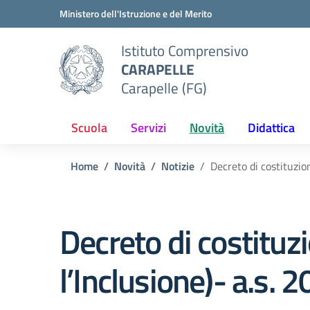
Vai ai contenuti
Vai al menu di navigazione
Vai al footer
Ministero dell'Istruzione e del Merito
Istituto Comprensivo
CARAPELLE
Carapelle (FG)
Scuola
Servizi
Novità
Didattica
Home
Novità
Notizie
Decreto di costituzio
Decreto di costituz
l’Inclusione)- a.s.