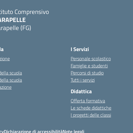
tituto Comprensivo
ARAPELLE
rapelle (FG)
Visita la pagina iniziale della scuola
la
I Servizi
zione
Personale scolastico
Famiglie e studenti
della scuola
Percorsi di studio
della scuola
Tutti i servizi
azione
Didattica
Offerta formativa
Le schede didattiche
I progetti delle classi
cy
Dichiarazione di accessibilità
Note legali