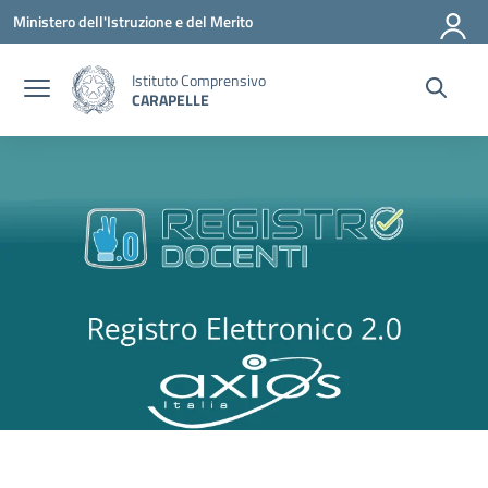
Vai ai contenuti
Vai al menu di navigazione
Vai al footer
Ministero dell'Istruzione e del Merito
Istituto Comprensivo
CARAPELLE