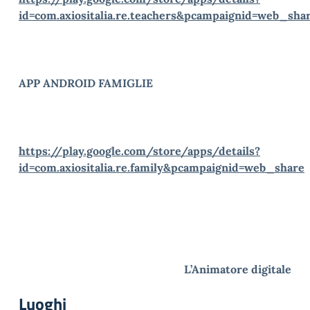
id=com.axiositalia.re.teachers&pcampaignid=web_sha
APP ANDROID FAMIGLIE
https://play.google.com/store/apps/details?
id=com.axiositalia.re.family&pcampaignid=web_share
L’Animatore digitale
Luoghi