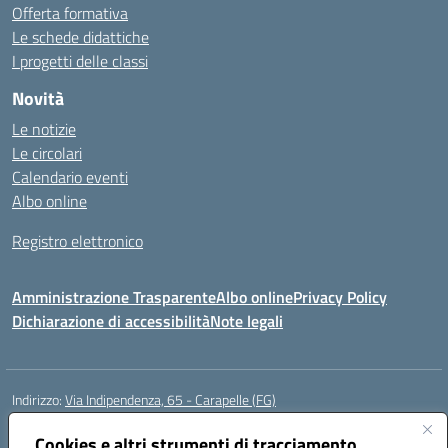
Offerta formativa
Le schede didattiche
I progetti delle classi
Novità
Le notizie
Le circolari
Calendario eventi
Albo online
Registro elettronico
Amministrazione Trasparente
Albo online
Privacy Policy
Dichiarazione di accessibilità
Note legali
Indirizzo:
Via Indipendenza, 65 - Carapelle (FG)
Centralino:
0885799740
Email:
fgic822001@istruzione.it
Posta elettronica certificata (PEC):
Cookies e altri strumenti di tracciamento
fgic822001@pec.istruzione.it