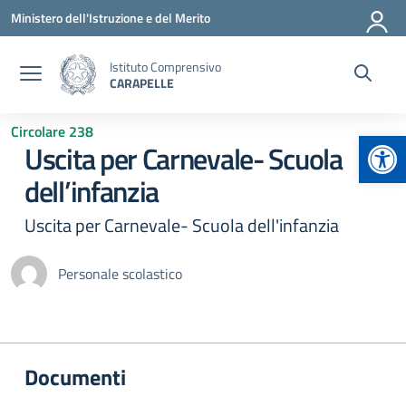
Vai ai contenuti
Vai al menu di navigazione
Vai al footer
Ministero dell'Istruzione e del Merito
Istituto Comprensivo
CARAPELLE
Circolare 238
Apr
Uscita per Carnevale- Scuola
dell’infanzia
Uscita per Carnevale- Scuola dell'infanzia
Personale scolastico
Documenti