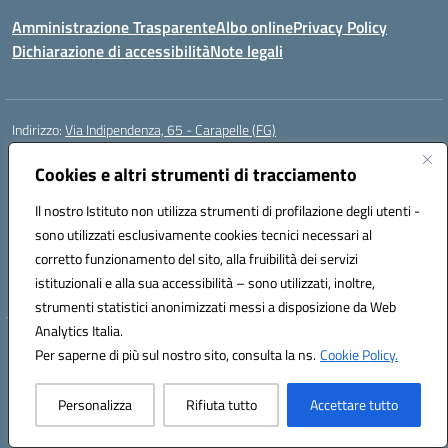
Amministrazione Trasparente
Albo online
Privacy Policy
Dichiarazione di accessibilità
Note legali
Indirizzo:
Via Indipendenza, 65 - Carapelle (FG)
Centralino:
0885799740
Email:
fgic822001@istruzione.it
Posta elettronica certificata (PEC):
Cookies e altri strumenti di tracciamento
fgic822001@pec.istruzione.it
Codice fiscale: 90015720718
Il nostro Istituto non utilizza strumenti di profilazione degli utenti -
Codice meccanografico:
FGIC822001
sono utilizzati esclusivamente cookies tecnici necessari al
Codice Indice delle Pubbliche Amministrazioni (IPA): istsc_fgic822001
corretto funzionamento del sito, alla fruibilità dei servizi
Codice unico di fatturazione (CUF): UFSLF2
istituzionali e alla sua accessibilità – sono utilizzati, inoltre,
strumenti statistici anonimizzati messi a disposizione da Web
Analytics Italia.
Hosting & Powered by 3D Solution S.r.l.
Per saperne di più sul nostro sito, consulta la ns.
Cookie Policy.
Concept & Design by Designers Italia
Personalizza
Rifiuta tutto
Accettare tutto