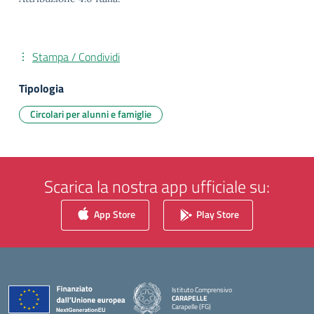
Stampa / Condividi
Tipologia
Circolari per alunni e famiglie
Scarica la nostra app ufficiale su:
App Store
Play Store
Istituto Comprensivo
CARAPELLE
Carapelle (FG)