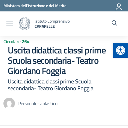
Vai ai contenuti
Vai al menu di navigazione
Vai al footer
Ministero dell'Istruzione e del Merito
Istituto Comprensivo
CARAPELLE
Circolare 264
Apr
Uscita didattica classi prime
Scuola secondaria- Teatro
Giordano Foggia
Uscita didattica classi prime Scuola
secondaria- Teatro Giordano Foggia
Personale scolastico