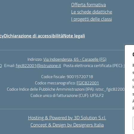
Offerta formativa
Le schede didattiche
I progetti delle classi
cy
Dichiarazione di accessibilità
Note legali
Indirizzo:
Via Indipendenza, 65 - Carapelle (FG)
0
Email:
fgic822001@istruzione.it
Posta elettronica certificata (PEC):
fgic8
Codice fiscale: 90015720718
Codice meccanografico:
FGIC822001
Codice Indice delle Pubbliche Amministrazioni (IPA): istsc_fgic822001
Codice unico di fatturazione (CUF): UFSLF2
Hosting & Powered by 3D Solution S.r.l.
Concept & Design by Designers Italia