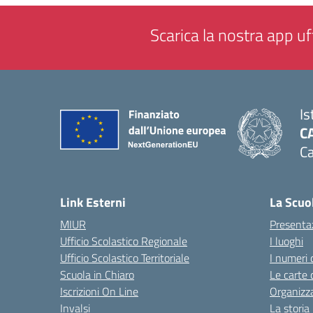
Scarica la nostra app uff
Is
C
Ca
— 
Link Esterni
La Scuo
MIUR
Presenta
Ufficio Scolastico Regionale
I luoghi
Ufficio Scolastico Territoriale
I numeri 
Scuola in Chiaro
Le carte 
Iscrizioni On Line
Organizz
Invalsi
La storia