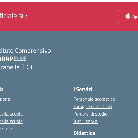
iciale su:
App
tituto Comprensivo
ARAPELLE
rapelle (FG)
Visita la pagina iniziale della scuola
la
I Servizi
zione
Personale scolastico
Famiglie e studenti
della scuola
Percorsi di studio
della scuola
Tutti i servizi
azione
Didattica