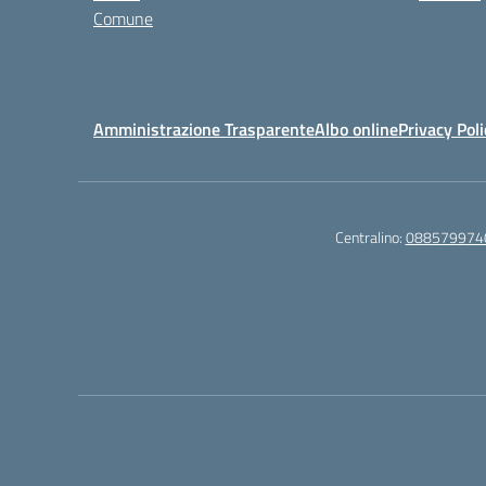
Comune
Amministrazione Trasparente
Albo online
Privacy Poli
Centralino:
088579974