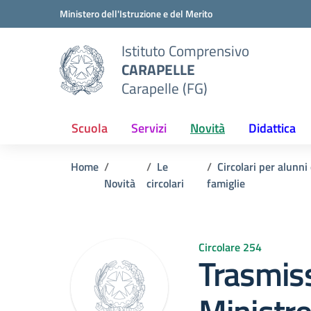
Vai ai contenuti
Vai al menu di navigazione
Vai al footer
Ministero dell'Istruzione e del Merito
Istituto Comprensivo
CARAPELLE
Carapelle (FG)
Scuola
Servizi
Novità
Didattica
Home
Le
Circolari per alunni
Novità
circolari
famiglie
Circolare 254
Trasmiss