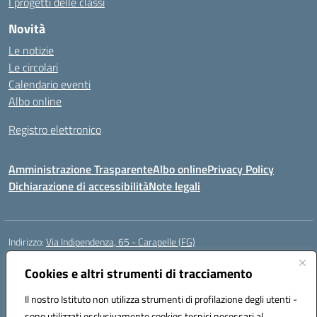
I progetti delle classi
Novità
Le notizie
Le circolari
Calendario eventi
Albo online
Registro elettronico
Amministrazione Trasparente
Albo online
Privacy Policy
Dichiarazione di accessibilità
Note legali
Indirizzo:
Via Indipendenza, 65 - Carapelle (FG)
Centralino:
0885799740
Email:
fgic822001@istruzione.it
Posta elettronica certificata (PEC):
Cookies e altri strumenti di tracciamento
fgic822001@pec.istruzione.it
Codice fiscale: 90015720718
Il nostro Istituto non utilizza strumenti di profilazione degli utenti -
Codice meccanografico:
FGIC822001
sono utilizzati esclusivamente cookies tecnici necessari al