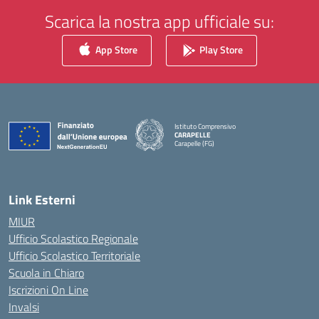
Scarica la nostra app ufficiale su:
App Store
Play Store
Istituto Comprensivo
CARAPELLE
Carapelle (FG)
— Visita la pagina iniziale della scuola
Link Esterni
MIUR
Ufficio Scolastico Regionale
Ufficio Scolastico Territoriale
Scuola in Chiaro
Iscrizioni On Line
Invalsi