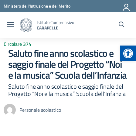
Vai ai contenuti
Vai al menu di navigazione
Vai al footer
Ministero dell'Istruzione e del Merito
Istituto Comprensivo
CARAPELLE
Circolare 374
Apr
Saluto fine anno scolastico e
saggio finale del Progetto “Noi
e la musica” Scuola dell’Infanzia
Saluto fine anno scolastico e saggio finale del
Progetto “Noi e la musica” Scuola dell'Infanzia
Personale scolastico