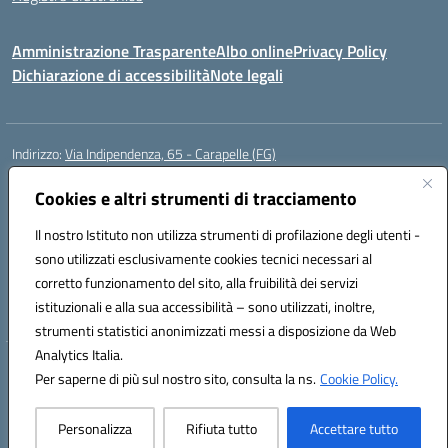
Amministrazione Trasparente
Albo online
Privacy Policy
Dichiarazione di accessibilità
Note legali
Indirizzo:
Via Indipendenza, 65 - Carapelle (FG)
Centralino:
0885799740
Email:
fgic822001@istruzione.it
Posta elettronica certificata (PEC):
Cookies e altri strumenti di tracciamento
fgic822001@pec.istruzione.it
Codice fiscale: 90015720718
Il nostro Istituto non utilizza strumenti di profilazione degli utenti -
Codice meccanografico:
FGIC822001
sono utilizzati esclusivamente cookies tecnici necessari al
Codice Indice delle Pubbliche Amministrazioni (IPA): istsc_fgic822001
corretto funzionamento del sito, alla fruibilità dei servizi
Codice unico di fatturazione (CUF): UFSLF2
istituzionali e alla sua accessibilità – sono utilizzati, inoltre,
strumenti statistici anonimizzati messi a disposizione da Web
Analytics Italia.
Hosting & Powered by 3D Solution S.r.l.
Per saperne di più sul nostro sito, consulta la ns.
Cookie Policy.
Concept & Design by Designers Italia
Personalizza
Rifiuta tutto
Accettare tutto