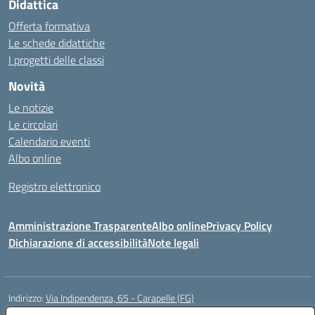
Didattica
Offerta formativa
Le schede didattiche
I progetti delle classi
Novità
Le notizie
Le circolari
Calendario eventi
Albo online
Registro elettronico
Amministrazione Trasparente
Albo online
Privacy Policy
Dichiarazione di accessibilità
Note legali
Indirizzo:
Via Indipendenza, 65 - Carapelle (FG)
Centralino:
0885799740
Email:
fgic822001@istruzione.it