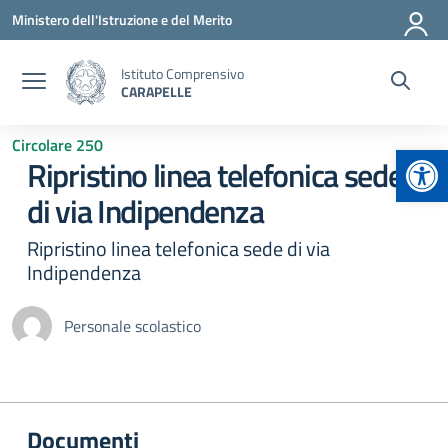
Vai ai contenuti
Vai al menu di navigazione
Vai al footer
Ministero dell'Istruzione e del Merito
Istituto Comprensivo
CARAPELLE
Circolare 250
Apr
Ripristino linea telefonica sede
di via Indipendenza
Ripristino linea telefonica sede di via
Indipendenza
Personale scolastico
Documenti