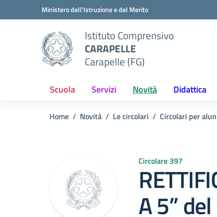
Vai ai contenuti
Vai al menu di navigazione
Vai al footer
Ministero dell'Istruzione e del Merito
Istituto Comprensivo
CARAPELLE
Carapelle (FG)
Scuola
Servizi
Novità
Didattica
Home
Novità
Le circolari
Circolari per alun
Circolare 397
RETTIFIC
A 5” del