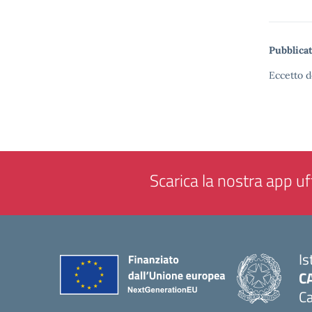
Pubblicat
Eccetto d
Scarica la nostra app uff
Is
C
Ca