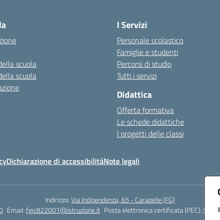
Visita la pagina iniziale della scuola
la
I Servizi
zione
Personale scolastico
Famiglie e studenti
della scuola
Percorsi di studio
della scuola
Tutti i servizi
azione
Didattica
Offerta formativa
Le schede didattiche
I progetti delle classi
cy
Dichiarazione di accessibilità
Note legali
Indirizzo:
Via Indipendenza, 65 - Carapelle (FG)
0
Email:
fgic822001@istruzione.it
Posta elettronica certificata (PEC):
fgic8