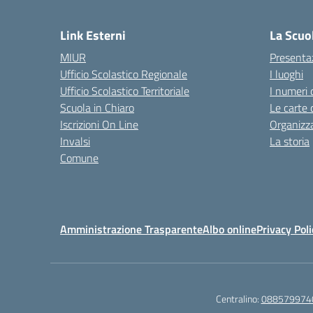
— 
Link Esterni
La Scuo
MIUR
Presenta
Ufficio Scolastico Regionale
I luoghi
Ufficio Scolastico Territoriale
I numeri 
Scuola in Chiaro
Le carte 
Iscrizioni On Line
Organizz
Invalsi
La storia
Comune
Amministrazione Trasparente
Albo online
Privacy Poli
Centralino:
088579974