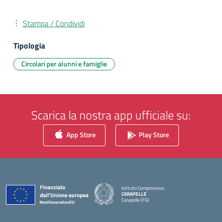
Stampa / Condividi
Tipologia
Circolari per alunni e famiglie
Scarica la nostra app ufficiale su:
App Store
Play Store
Istituto Comprensivo
CARAPELLE
Carapelle (FG)
— Visita la pagina iniziale della scuola