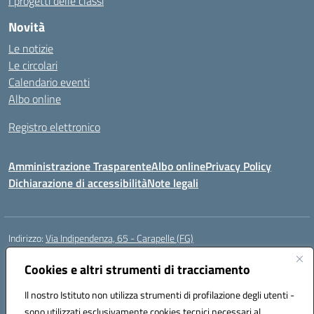
I progetti delle classi
Novità
Le notizie
Le circolari
Calendario eventi
Albo online
Registro elettronico
Amministrazione Trasparente
Albo online
Privacy Policy
Dichiarazione di accessibilità
Note legali
Indirizzo:
Via Indipendenza, 65 - Carapelle (FG)
Centralino:
0885799740
Email:
fgic822001@istruzione.it
Posta elettronica certificata (PEC):
Cookies e altri strumenti di tracciamento
fgic822001@pec.istruzione.it
Codice fiscale: 90015720718
Il nostro Istituto non utilizza strumenti di profilazione degli utenti -
Codice meccanografico:
FGIC822001
sono utilizzati esclusivamente cookies tecnici necessari al