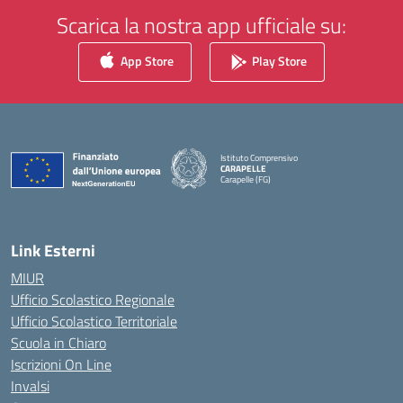
Scarica la nostra app ufficiale su:
App Store
Play Store
Istituto Comprensivo
CARAPELLE
Carapelle (FG)
— Visita la pagina iniziale della scuola
Link Esterni
MIUR
Ufficio Scolastico Regionale
Ufficio Scolastico Territoriale
Scuola in Chiaro
Iscrizioni On Line
Invalsi