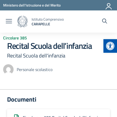
Vai ai contenuti
Vai al menu di navigazione
Vai al footer
Ministero dell'Istruzione e del Merito
Istituto Comprensivo
CARAPELLE
Circolare 385
Apr
Recital Scuola dell’infanzia
Recital Scuola dell'infanzia
Personale scolastico
Documenti