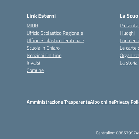
— 
Link Esterni
La Scuo
MIUR
Presenta
Ufficio Scolastico Regionale
I luoghi
Ufficio Scolastico Territoriale
I numeri 
Scuola in Chiaro
Le carte 
Iscrizioni On Line
Organizz
Invalsi
La storia
Comune
Amministrazione Trasparente
Albo online
Privacy Poli
Centralino:
088579974