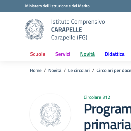
Vai ai contenuti
Vai al menu di navigazione
Vai al footer
Ministero dell'Istruzione e del Merito
Istituto Comprensivo
CARAPELLE
Carapelle (FG)
Scuola
Servizi
Novità
Didattica
Home
Novità
Le circolari
Circolari per doc
Circolare 312
Program
primari