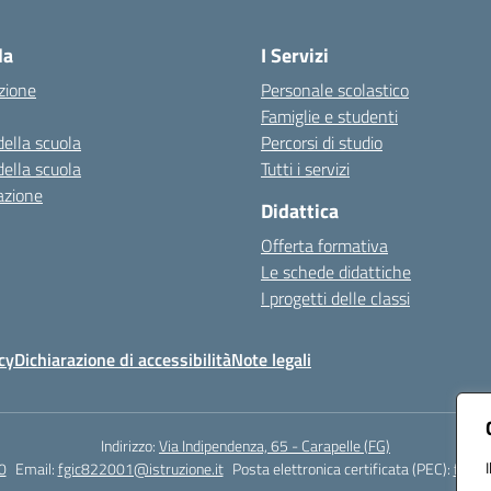
Visita la pagina iniziale della scuola
la
I Servizi
zione
Personale scolastico
Famiglie e studenti
della scuola
Percorsi di studio
della scuola
Tutti i servizi
azione
Didattica
Offerta formativa
Le schede didattiche
I progetti delle classi
cy
Dichiarazione di accessibilità
Note legali
Indirizzo:
Via Indipendenza, 65 - Carapelle (FG)
0
Email:
fgic822001@istruzione.it
Posta elettronica certificata (PEC):
fgic8