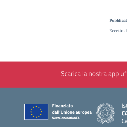
Pubblicat
Eccetto d
Scarica la nostra app uff
Is
C
Ca