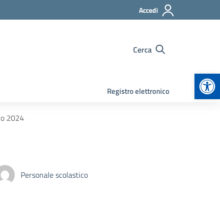
Accedi
Cerca
Apr
Registro elettronico
io 2024
Personale scolastico