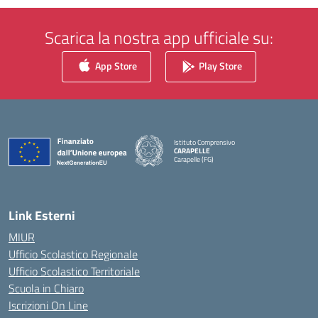
Scarica la nostra app ufficiale su:
App Store
Play Store
Istituto Comprensivo
CARAPELLE
Carapelle (FG)
— Visita la pagina iniziale della scuola
Link Esterni
MIUR
Ufficio Scolastico Regionale
Ufficio Scolastico Territoriale
Scuola in Chiaro
Iscrizioni On Line