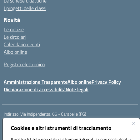
Le schede didattiche
I progetti delle classi
Novità
Le notizie
Le circolari
Calendario eventi
Albo online
Registro elettronico
Amministrazione Trasparente
Albo online
Privacy Policy
Dichiarazione di accessibilità
Note legali
Indirizzo:
Via Indipendenza, 65 - Carapelle (FG)
Centralino:
0885799740
Email:
fgic822001@istruzione.it
Posta elettronica certificata (PEC):
Cookies e altri strumenti di tracciamento
fgic822001@pec.istruzione.it
Codice fiscale: 90015720718
Il nostro Istituto non utilizza strumenti di profilazione degli utenti -